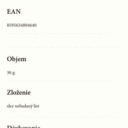
EAN
8595634804640
Objem
30 g
Zloženie
slez nebadaný list