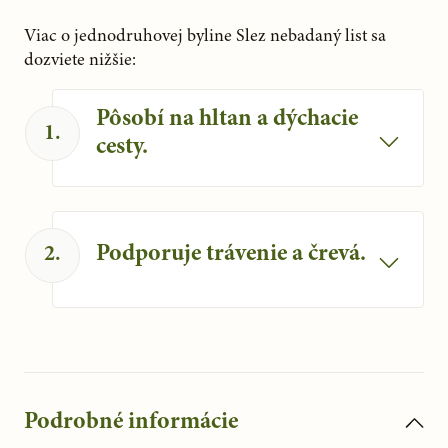
Viac o jednodruhovej byline Slez nebadaný list sa 
dozviete nižšie:
Pôsobí na hltan a dýchacie
1
.
cesty.
Slez podporuje normálny stav hltana a
funkciu dýchacích ciest.
Podporuje trávenie a črevá.
2
.
Slez sa podieľa na prirodzenom trávení a
činnosti čriev.
Podrobné informácie