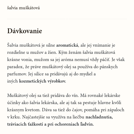
šalvia muškátová
Dávkovanie
Šalvia muškátová je silne
aromatická
, ale jej vnímanie je
rozdielne u mužov a žien. Kým ženám šalvia muškátová
krásne vonia, mužom sa jej aróma nemusí vždy páčiť. Je však
paradox, že práve muškátový olej sa používa do pánskych
parfumov. Jej silice sa pridávajú aj do mydiel a
iných
kozmetických výrobkov.
Muškátový olej sa tiež pridáva do vín. Má rovnaké lekárske
účinky ako šalvia lekárska, ale aj tak sa pestuje hlavne kvôli
krásnym kvetom. Dáva sa tiež do čajov, pomáha pri zápaloch
v krku. Najčastejšie sa využíva na liečbu
nachladnutia,
tráviacich ťažkostí a pri ochoreniach ľadvín.