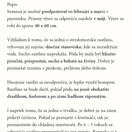
Popis
Semená je možné
predpestovať vo februári a marci
v
parenisku. Priamy výsev sa odporúča najskôr
v máji
. Výsev sa
robí do sponu
40 x 60 cm
.
Vzhľadom k tomu, že sa jedná o stredomorskú rastlinu,
vyhovuje jej najviac
slnečné stanovisko
, kde sa nezadržuje
voda. Sucho rastline neprekáža. Pôda by mala byť
hlinito-
piesčitá, priepustná, suchá a bohatá na živiny
. Dobré je
premiešať zeminu s pieskom, perlitom alebo štrkom.
Hnojenie rastlín sa neodporúča, je lepšie využiť kompost.
Rastline sa bude dariť, pokiaľ pôdu
na jeseň obohatíte
draslíkom, fosforom a po zime liadkom vápenatým.
I napriek tomu, že sa jedná o trvalku, je dobré ju na zimu
prikryť čečinou. Pokiaľ ju pestujete v kvetináči, tak ju
premiestnite do chladnej miestnosti. Po 4 – 5 rokoch sa
odporúča rastliny premiestniť na iné miesto. Rovnako aj v