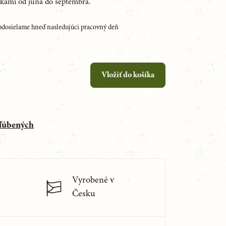
tkami od júna do septembra.
dosielame hneď nasledujúci pracovný deň
Vložiť do košíka
bľúbených
Vyrobené v
Česku