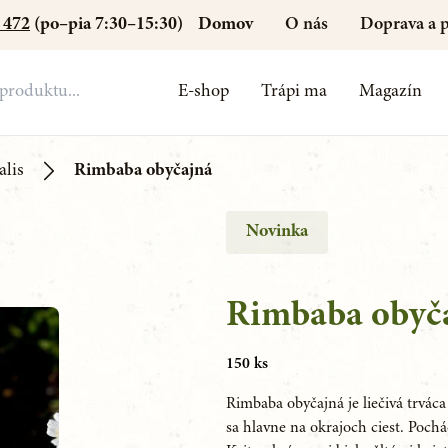
Domov
O nás
Doprava a p
 472
(po–pia 7:30–15:30)
E-shop
Trápi ma
Magazín
alis
Rimbaba obyčajná
Novinka
Rimbaba obyč
150 ks
Rimbaba obyčajná je liečivá trváca
sa hlavne na okrajoch ciest. Poch