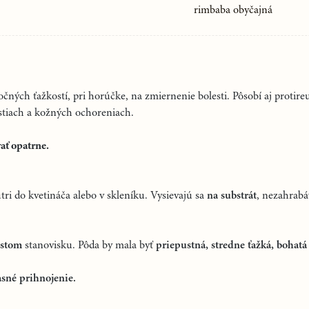
rimbaba obyčajná
očných ťažkostí, pri horúčke, na zmiernenie bolesti. Pôsobí aj protire
stiach a kožných ochoreniach.
ať opatrne.
ri do kvetináča alebo v skleníku. Vysievajú sa
na substrát
, nezahrabá
istom
stanovisku. Pôda by mala byť
priepustná, stredne ťažká, bohatá
asné prihnojenie.