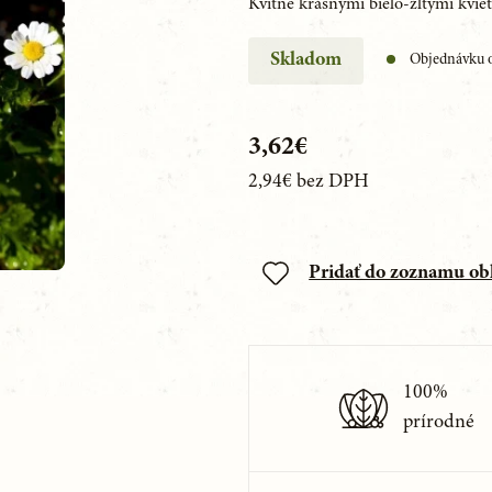
Kvitne krásnymi bielo-žltými kvie
Skladom
Objednávku o
3,62€
2,94€
bez DPH
Pridať do zoznamu o
100%
prírodné