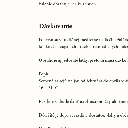
balenie obsahuje 150ks semien
Dávkovanie
Používa sa v
tradičnej medicíne
na liečbu žalúd
kolíkových zápaloch brucha, reumatických bole
Obsahuje aj jedovaté látky, preto sa musí dávkov
Popis
Semená sa sejú na jar,
od februára do apríla
vnút
16 – 21 °C
.
Rastline sa bude dariť na
slnečnom či polo-tien
Dôležité je dopriať rastline
dostatok vlahy a obč