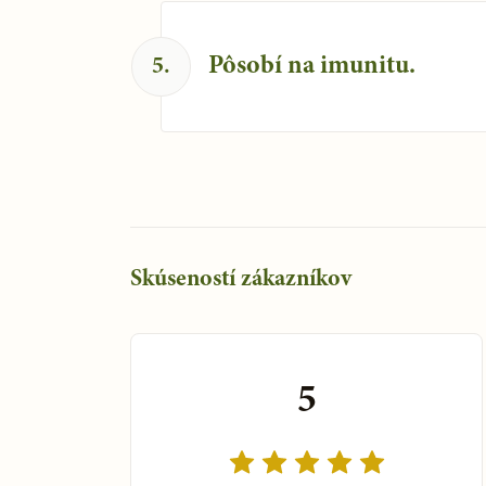
Pôsobí na imunitu.
5
.
Skúseností zákazníkov
5