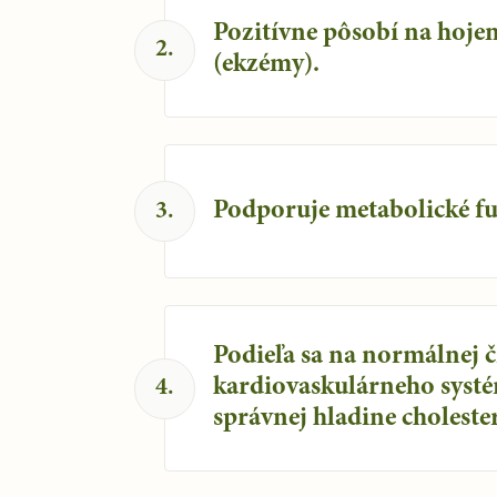
Pozitívne pôsobí na hojen
2
.
(ekzémy).
Podporuje metabolické fun
3
.
Podieľa sa na normálnej č
kardiovaskulárneho syst
4
.
správnej hladine cholester