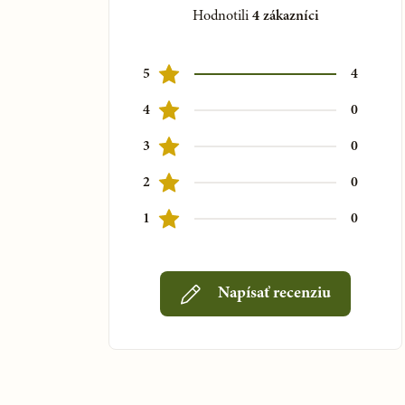
Hodnotili
4
zákazníci
5
4
4
0
3
0
2
0
1
0
Napísať recenziu