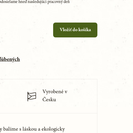
dosielame hneď nasledujúci pracovný deň
Vložiť do košíka
bľúbených
Vyrobené v
Česku
y balíme s láskou a ekologicky