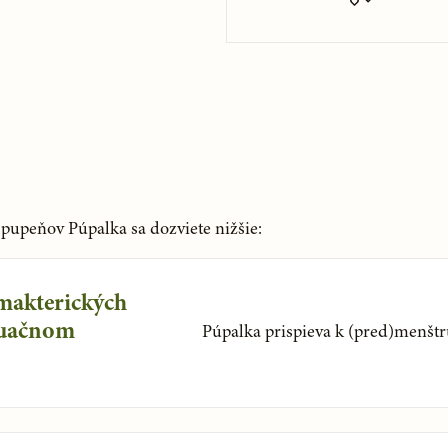
pupeňov Púpalka sa dozviete nižšie:
makterických
ruačnom
Púpalka prispieva k (pred)menšt