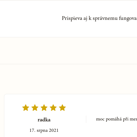
Prispieva aj k správnemu fungov
moc pomáhá při men
radka
17. srpna 2021