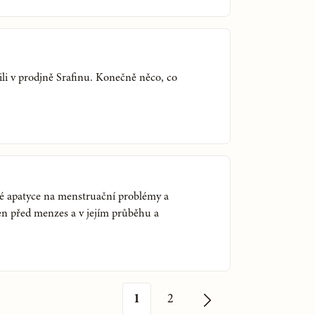
li v prodjně Srafinu. Konečně něco, co
é apatyce na menstruační problémy a
en před menzes a v jejím průběhu a
1
2