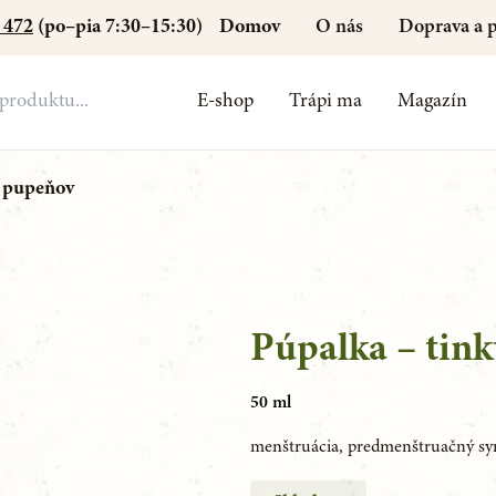
Domov
O nás
Doprava a p
 472
(po–pia 7:30–15:30)
E-shop
Trápi ma
Magazín
z pupeňov
Púpalka – tin
50 ml
menštruácia, predmenštruačný s