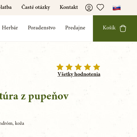
latba
Časté otázky
Kontakt
Herbár
Poradenstvo
Predajne
Košík
Všetky hodnotenia
ktúra z pupeňov
yndróm, koža