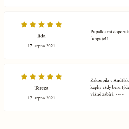
Pupalku mi doporuči
lída
funguje! !
17. srpna 2021
Zakoupila v Andělsk
kapky vždy beru týd
Tereza
vážně zabírá. --- -
17. srpna 2021