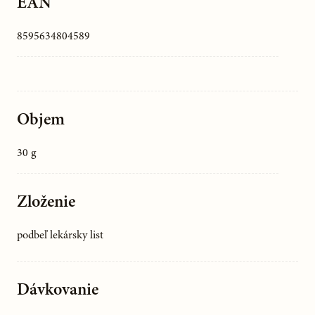
EAN
8595634804589
Objem
30 g
Zloženie
podbeľ lekársky list
Dávkovanie