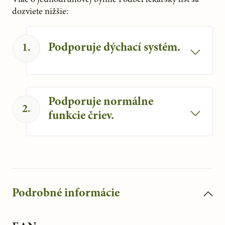
dozviete nižšie:
Podporuje dýchací systém.
1
.
Bylina tlmí kašeľ a podporuje
vykašliavanie, chráni sliznice dýchacích
Podporuje normálne
ciest.
2
.
funkcie čriev.
Pôsobí tiež ako ochrana sliznice čriev. S
úspechom sa používa pri vredovej
chorobe hrubého čreva alebo pri
Crohnovej chorobe.
Podrobné informácie