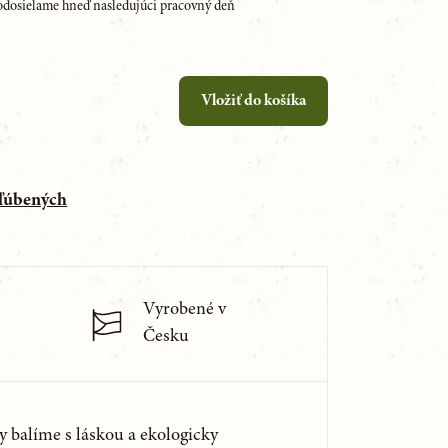
dosielame hneď nasledujúci pracovný deň
Vložiť do košíka
bľúbených
Vyrobené v
Česku
y balíme s láskou a ekologicky