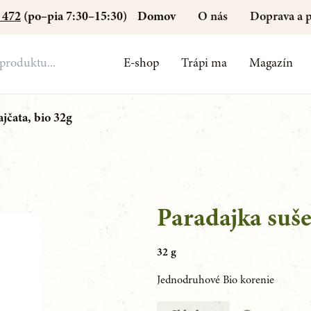
Domov
O nás
Doprava a p
 472
(po–pia 7:30–15:30)
E-shop
Trápi ma
Magazín
jčata, bio 32g
Paradajka suše
32 g
Jednodruhové Bio korenie