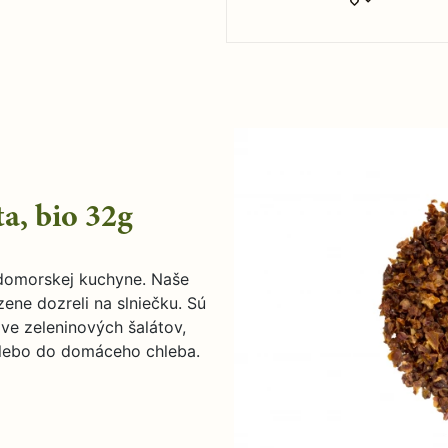
a, bio 32g
edomorskej kuchyne. Naše
zene dozreli na slniečku. Sú
ave zeleninových šalátov,
alebo do domáceho chleba.