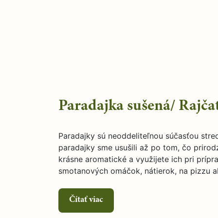
Paradajka sušená/ Rajčat
Paradajky sú neoddeliteľnou súčasťou str
paradajky sme usušili až po tom, čo prirod
krásne aromatické a využijete ich pri prípr
smotanových omáčok, nátierok, na pizzu 
Čítať viac