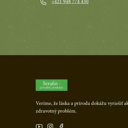
+421 948 774 430
Veríme, že láska a príroda dokážu vyriešiť 
zdravotný problém.