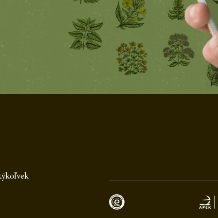
akýkoľvek