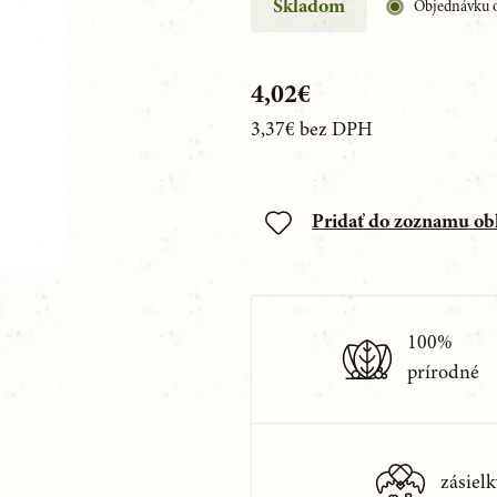
Skladom
Objednávku o
4,02€
3,37€
bez DPH
Pridať do zoznamu o
100%
prírodné
zásielk