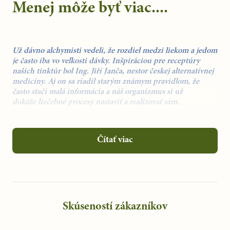
Menej môže byť viac....
Už dávno alchymisti vedeli, že
rozdiel medzi liekom a jedom
je často iba vo veľkosti dávky.
Inšpiráciou pre receptúry
našich tinktúr bol
Ing. Jiří Janča,
nestor českej alternatívnej
medicíny. Aj on sa riadil starým známym pravidlom, že
často stačí
malá informácia
a náš organizmus si už
dokáže
liečebné procesy nastaviť a realizovať sám.
Tinktúry z bylín sú vyrábané podľa jeho
Čítať viac
receptúr
homeopatickým spôsobom výroby, aj keď nejde o
klasické homeopatiká.
Čo to znamená?
Dodržujeme to, že používame
výhradne
čerstvé byliny
(výnimku tvoria cca 3 druhy exotických
Skúseností zákazníkov
bylín)
zbierané v presne danú dennú či večernú hodinu, kedy
má rastlina najviac energie.