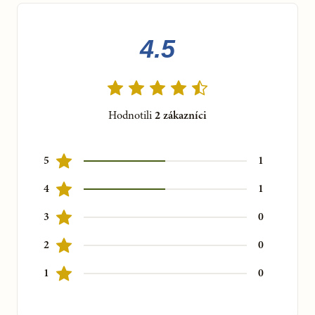
Byliny okamžite
nakladáme
a každý deň nálev š
peciálnymi
krúživými pohybmi aktivujeme.
Výluh je ďalej zriedený na
potenciu D3, prípravok potom obsahuje 0,5 g byliny v 50 ml
4.5
fľaštičke.
A
j keď sa môže zdať, že je v tinktúre málo účinnej látky, tak
napriek tomu
jej účinky sú silné
. Dokáže totiž aktivovať
prirodzené liečebné procesy v organizme,
nevyvoláva žiadne
Hodnotili
2
zákazníci
reakcie
ani vedľajšie účinky.
5
1
Viete, že...
byliny na tinktúry zbierame sami v čistej oblasti chránenej
4
1
krajiny Slavkovský les alebo si ich ekologicky pestujeme na
3
0
svojich záhradách. Na výrobu tinktúr používame iba veľmi
kvalitný ovocný alkohol od českých dodávateľov.
2
0
Nepoužívame alkohol zo zemiakov či obilia. Alkoholu sa
môžete pred užitím jednoducho zbaviť, ak nakvapkáte
1
0
požadovanú dávku do malého množstva horúcej vody.