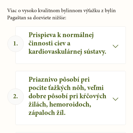
Viac o vysoko kvalitnom bylinnom výťažku z bylín 
Pagaštan sa dozviete nižšie:
Prispieva k normálnej
činnosti ciev a
1
.
kardiovaskulárnej sústavy.
Pagaštan konský prispieva k normálnej
činnosti cievnej a obehovej sústavy.
Priaznivo pôsobí pri
Podporuje kardiovaskulárnu sústavu
pocite ťažkých nôh, veľmi
vrátane žíl a vlásočníc.
dobre pôsobí pri kŕčových
2
.
žilách, hemoroidoch,
zápaloch žíl.
Pôsobí pozitívne pri pocite ťažkých nôh,