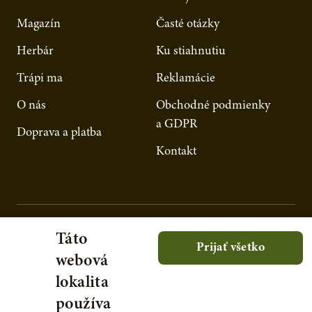
Magazín
Časté otázky
Herbár
Ku stiahnutiu
Trápi ma
Reklamácie
O nás
Obchodné podmienky
a GDPR
Doprava a platba
Kontakt
Táto
Prijať všetko
webová
lokalita
používa