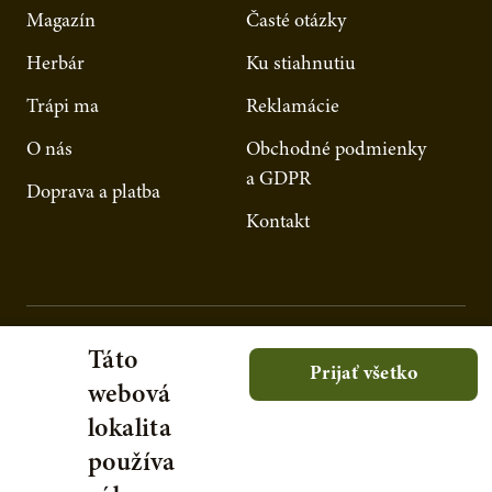
Magazín
Časté otázky
Herbár
Ku stiahnutiu
Trápi ma
Reklamácie
O nás
Obchodné podmienky
a GDPR
Doprava a platba
Kontakt
Táto
Prijať všetko
webová
lokalita
používa