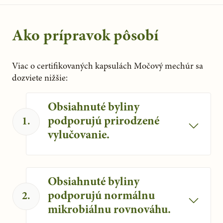
Ako prípravok pôsobí
Viac o certifikovaných kapsulách Močový mechúr sa 
dozviete nižšie:
Obsiahnuté byliny
podporujú prirodzené
1
.
vylučovanie.
Kapsuly podporujú normálne
vylučovanie.
Obsiahnuté byliny
podporujú normálnu
2
.
mikrobiálnu rovnováhu.