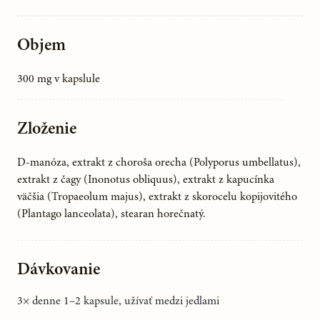
Objem
300 mg v kapslule
Zloženie
D-manóza, extrakt z choroša orecha (Polyporus umbellatus),
extrakt z čagy (Inonotus obliquus), extrakt z kapucínka
väčšia (Tropaeolum majus), extrakt z skorocelu kopijovitého
(Plantago lanceolata), stearan horečnatý.
Dávkovanie
3× denne 1–2 kapsule, užívať medzi jedlami