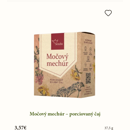
Močový mechúr – porciovaný čaj
3,57€
37,5 g