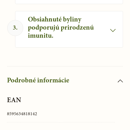
Kapsuly napomáhajú k rovnováhe
mikrobiómu.
Obsiahnuté byliny
podporujú prirodzenú
3
.
imunitu.
Napomáhajú imunitnému systému.
Podrobné informácie
EAN
8595634818142