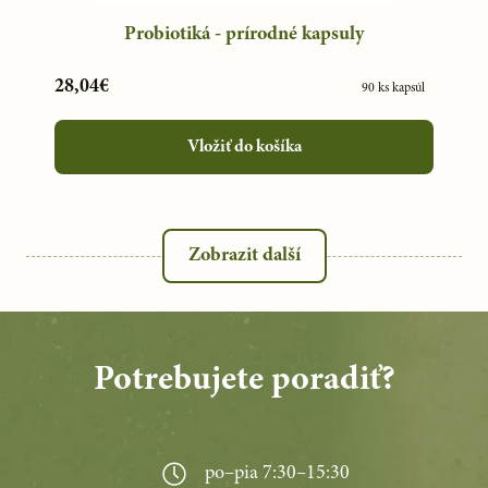
Probiotiká - prírodné kapsuly
28,04€
90 ks kapsúl
Vložiť do košíka
Zobrazit další
Potrebujete poradiť?
po–pia 7:30–15:30