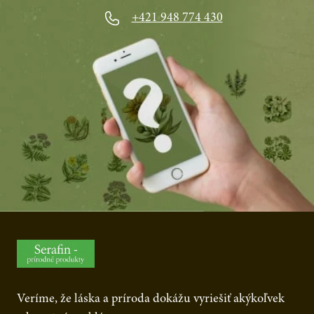
+421 948 774 430
Veríme, že láska a príroda dokážu vyriešiť akýkoľvek