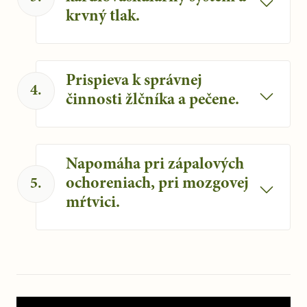
krvný tlak.
Podporuje normálnu činnosť
kardiovaskulárneho systému a
Prispieva k správnej
prirodzený krvný tlak.
4
.
činnosti žlčníka a pečene.
Prispieva k správnej činnosti žlčníka,
pečene a k normálnemu tráveniu.
Napomáha pri zápalových
ochoreniach, pri mozgovej
5
.
mŕtvici.
Ľubovník napomáha pri zápalových
ochoreniach, pri mozgovej mŕtvici.