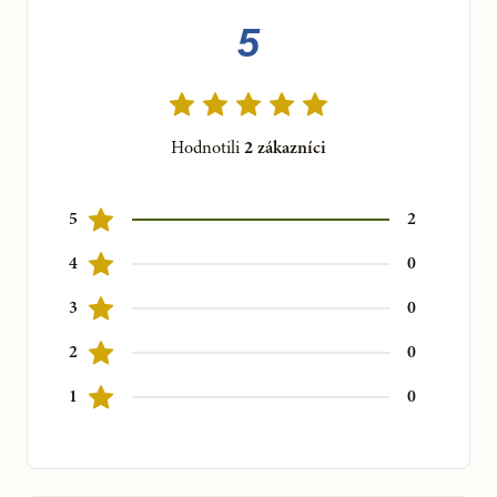
potenciu D3, prípravok potom obsahuje 0,5 g byliny v 50 ml
5
fľaštičke.
A
j keď sa môže zdať, že je v tinktúre málo účinnej látky, tak
napriek tomu
jej účinky sú silné
. Dokáže totiž aktivovať
prirodzené liečebné procesy v organizme,
nevyvoláva žiadne
Hodnotili
2
zákazníci
reakcie
ani vedľajšie účinky.
5
2
Viete, že...
byliny na tinktúry zbierame sami v čistej oblasti chránenej
4
0
krajiny Slavkovský les alebo si ich ekologicky pestujeme na
3
0
svojich záhradách. Na výrobu tinktúr používame iba veľmi
kvalitný ovocný alkohol od českých dodávateľov.
2
0
Nepoužívame alkohol zo zemiakov či obilia. Alkoholu sa
môžete pred užitím jednoducho zbaviť, ak nakvapkáte
1
0
požadovanú dávku do malého množstva horúcej vody.