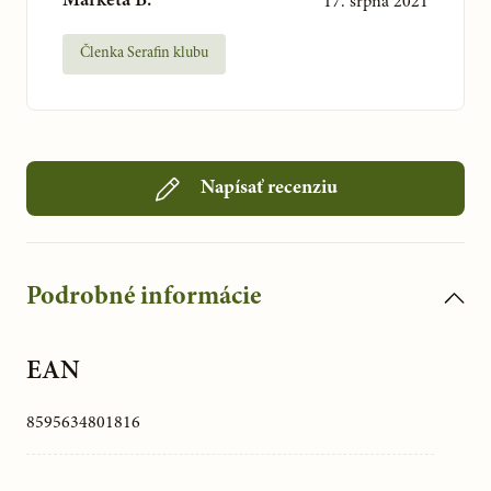
Markéta B.
17. srpna 2021
Členka Serafin klubu
Napísať recenziu
Podrobné informácie
EAN
8595634801816