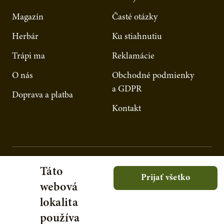
Magazín
Časté otázky
Herbár
Ku stiahnutiu
Trápi ma
Reklamácie
O nás
Obchodné podmienky
a GDPR
Doprava a platba
Kontakt
Táto
Prijať všetko
webová
lokalita
používa