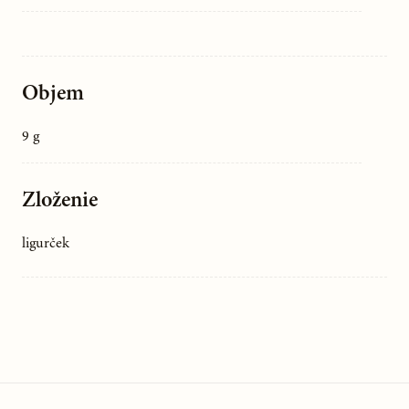
Objem
9 g
Zloženie
ligurček