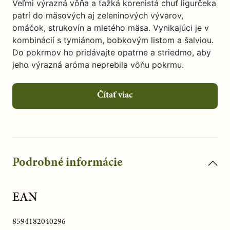
Veľmi výrazná vôňa a ťažká korenistá chuť ligurčeka
patrí do mäsových aj zeleninových vývarov,
omáčok, strukovín a mletého mäsa. Vynikajúci je v
kombinácií s tymiánom, bobkovým listom a šalviou.
Do pokrmov ho pridávajte opatrne a striedmo, aby
jeho výrazná aróma neprebila vôňu pokrmu.
Čítať viac
Podrobné informácie
EAN
8594182040296