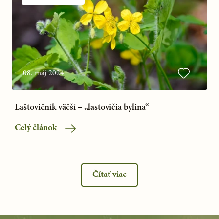
08. máj 2024
Laštovičník väčší – „lastovičia bylina“
Celý článok
Čítať viac