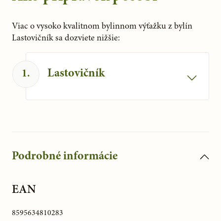
Viac o vysoko kvalitnom bylinnom výťažku z bylín 
Lastovičník sa dozviete nižšie:
Lastovičník
1
.
K tejto byline bohužiaľ zo zákona nie je
možné uvádzať žiadne tvrdenia, prosím
napíšte emial na
poradna@serafinbyliny.sk.
Podrobné informácie
EAN
8595634810283