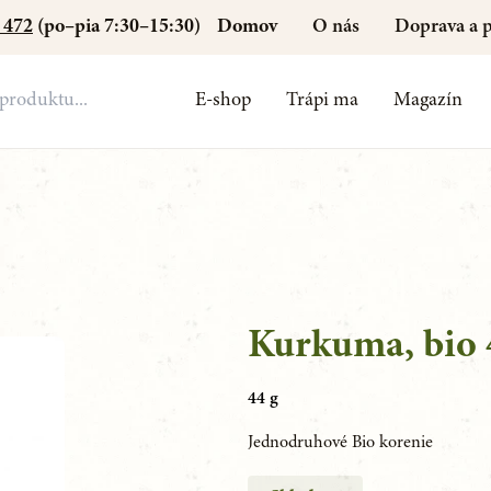
Domov
O nás
Doprava a p
 472
(po–pia 7:30–15:30)
E-shop
Trápi ma
Magazín
Kurkuma, bio 
44 g
Jednodruhové Bio korenie