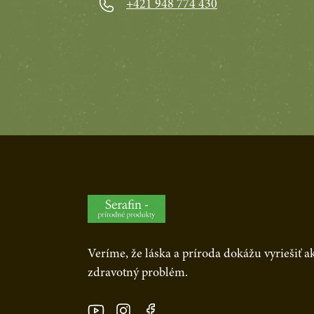
+421 948 774 430
Veríme, že láska a príroda dokážu vyriešiť 
zdravotný problém.