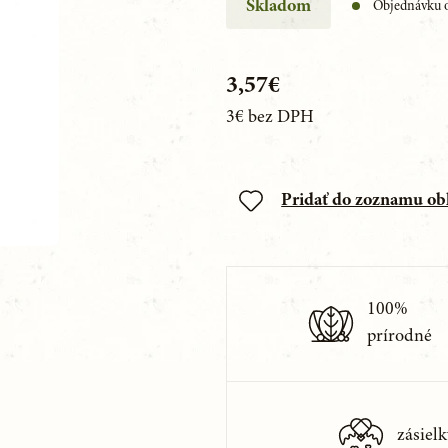
Skladom
Objednávku o
3,57€
3€
bez DPH
Pridať do zoznamu o
100%
prírodné
zásielk