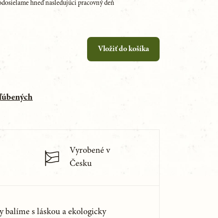
dosielame hneď nasledujúci pracovný deň
Vložiť do košíka
bľúbených
Vyrobené v
Česku
y balíme s láskou a ekologicky