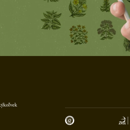
akýkoľvek