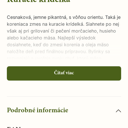
Cesnaková, jemne pikantná, s vôňou orientu. Taká je
koreniaca zmes na kuracie krídelká. Siahnete po nej
však aj pri grilovaní či pečení morčacieho, husieho
alebo kačacieho mäsa. Najlepší výsledok
dosiahnete, keď do zmesi korenia a oleja mäso
naložíte deň pred finálnou prípravou. Bylinky sa
rozvoniajú a uvoľnia svoju chuť, ktorú mäso
natiahne. Kuracie krídelká servírujte s pečivom a
jogurtovým dipom.
Čítať viac
Podrobné informácie