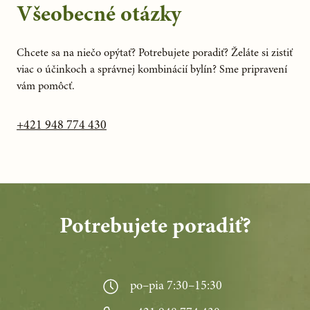
Všeobecné otázky
Chcete sa na niečo opýtať? Potrebujete poradiť? Želáte si zistiť
viac o účinkoch a správnej kombinácií bylín? Sme pripravení
vám pomôcť.
+421 948 774 430
Potrebujete poradiť?
po–pia 7:30–15:30