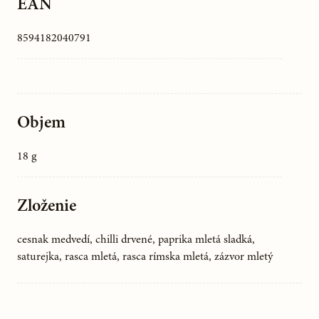
EAN
8594182040791
Objem
18 g
Zloženie
cesnak medvedí, chilli drvené, paprika mletá sladká,
saturejka, rasca mletá, rasca rímska mletá, zázvor mletý