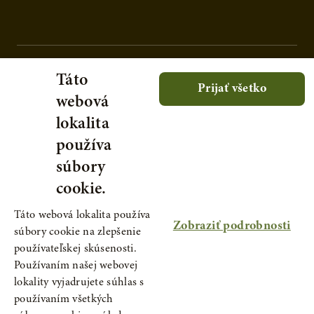
Táto
Prijať všetko
webová
lokalita
používa
súbory
cookie.
Táto webová lokalita používa
Zobraziť podrobnosti
súbory cookie na zlepšenie
používateľskej skúsenosti.
Používaním našej webovej
lokality vyjadrujete súhlas s
© 2021 Serafin - prírodné produkty, s.r.o., IČ:
používaním všetkých
46381881, IČDPH: SK2023353805. Spoločnosť