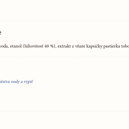
e
voda, etanol (lúhovitosť 40 %), extrakt z vňate kapsičky pastierka tob
stva vody a vypiť