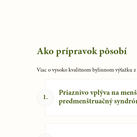
Ako prípravok pôsobí
Viac o vysoko kvalitnom bylinnom výťažku z b
Priaznivo vplýva na menš
1
.
predmenštruačný syndró