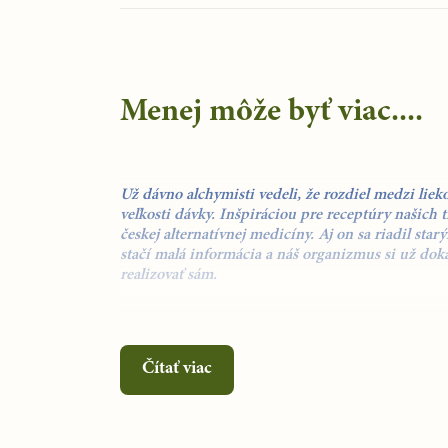
Menej môže byť viac....
Už dávno alchymisti vedeli, že
rozdiel medzi liek
veľkosti dávky.
Inšpiráciou pre receptúry našich t
českej alternatívnej medicíny. Aj on sa riadil st
stačí
malá informácia
a náš organizmus si už dok
realizovať sám.
Tinktúry z bylín sú vyrábané podľa jeho receptúr
h
výroby, aj keď nejde o klasické homeopatiká.
Čítať viac
Čo to znamená?
Dodržujeme to, že používame
výh
tvoria cca 3 druhy exotických bylín)
zbierané v pr