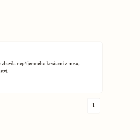
e zbavila nepříjemného krvácení z nosu,
ství.
1