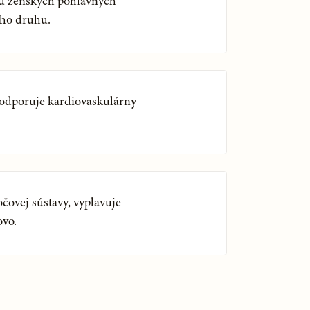
 ženských pohlavných
ého druhu.
 podporuje kardiovaskulárny
ovej sústavy, vyplavuje
ovo.