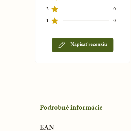
2
0
1
0
Napísať recenziu
Podrobné informácie
EAN