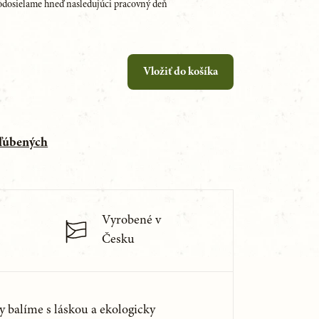
dosielame hneď nasledujúci pracovný deň
Vložiť do košíka
bľúbených
Vyrobené v
Česku
y balíme s láskou a ekologicky