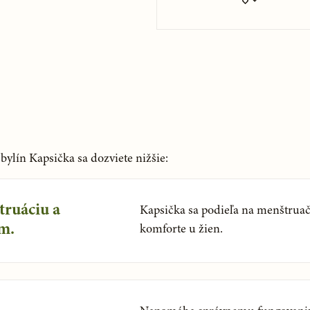
ylín Kapsička sa dozviete nižšie:
truáciu a
Kapsička sa podieľa na menštr
m.
komforte u žien.