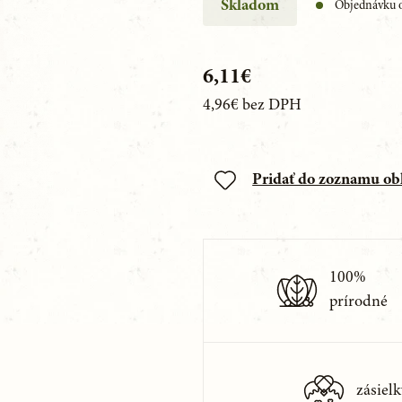
Skladom
Objednávku o
6,11€
4,96€
bez DPH
Pridať do zoznamu o
100%
prírodné
zásielk