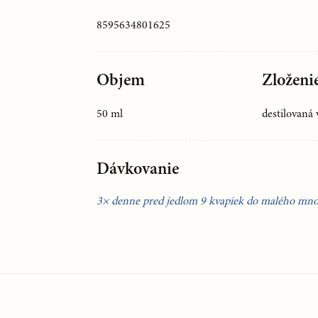
8595634801625
Objem
Zloženi
50 ml
destilovaná 
Dávkovanie
3× denne pred jedlom 9 kvapiek do malého množ