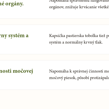
Napomáha správnemu fungovaniu
né orgány.
orgánov, znižuje krvácanie všetk
ny systém a
Kapsička pastierska tobolka tiež
systém a normálny krvný tlak.
nosti močovej
Napomáha k správnej činnosti moč
močový piesok, pôsobí protizápal