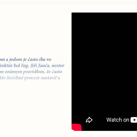
om a jedom je často iba vo
inktúr bol
Ing. Jiří Janča,
nestor
arým známym pravidlom, že často
áže
liečebné procesy nastaviť a
omeopatickým spôsobom
radne čerstvé byliny
(výnimku
esne danú dennú či večernú