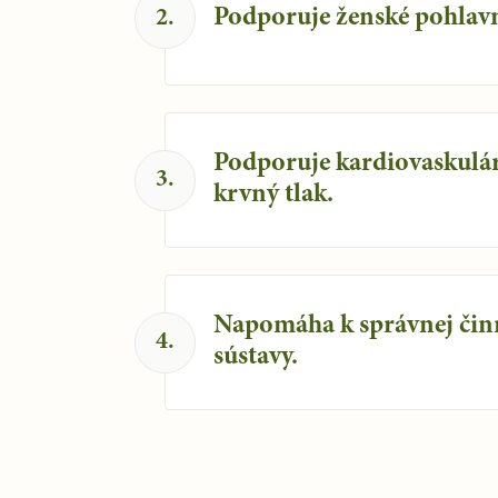
Podporuje ženské pohlav
2
.
Podporuje kardiovaskulár
3
.
krvný tlak.
Napomáha k správnej čin
4
.
sústavy.