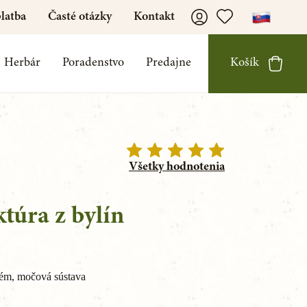
latba
Časté otázky
Kontakt
Herbár
Poradenstvo
Predajne
Košík
Všetky hodnotenia
ktúra z bylín
tém, močová sústava