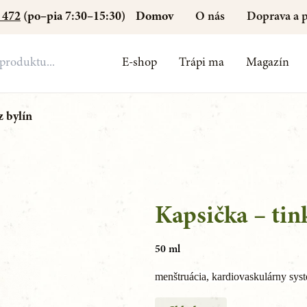
Domov
O nás
Doprava a p
 472
(po–pia 7:30–15:30)
E-shop
Trápi ma
Magazín
z bylín
Kapsička – tin
50 ml
menštruácia, kardiovaskulárny sys