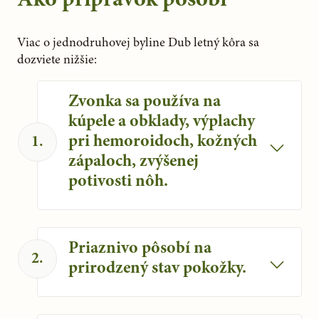
Ako prípravok pôsobí
Viac o jednodruhovej byline Dub letný kôra sa 
dozviete nižšie:
Zvonka sa používa na
kúpele a obklady, výplachy
pri hemoroidoch, kožných
1
.
zápaloch, zvýšenej
potivosti nôh.
Zvonka sa používa na kúpele a obklady,
výplachy pri hemoroidoch, kožných
Priaznivo pôsobí na
zápaloch, zvýšenej potivosti nôh
2
.
prirodzený stav pokožky.
Dub letný prispieva k prirodzenému
stavu pokožky.