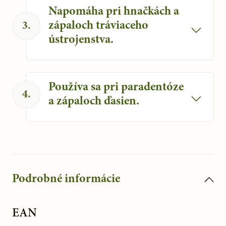
Napomáha pri hnačkách a
zápaloch tráviaceho
3
.
ústrojenstva.
Dub napomáha k normálnemu stavu
gastrointestinálneho traktu a čriev.
Používa sa pri paradentóze
4
.
a zápaloch ďasien.
Je vhodný pri pri paradentóze a zápaloch
ďasien.
Podrobné informácie
EAN