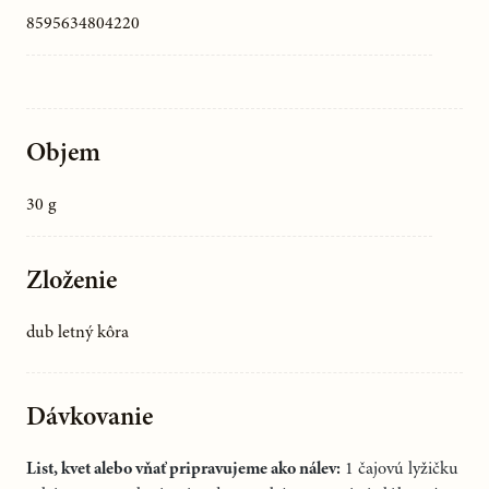
8595634804220
Objem
30 g
Zloženie
dub letný kôra
Dávkovanie
List, kvet alebo vňať pripravujeme ako nálev:
1 čajovú
lyžičku