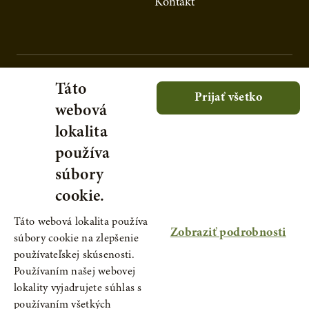
Kontakt
Táto
Prijať všetko
webová
lokalita
používa
súbory
cookie.
Táto webová lokalita používa
Zobraziť podrobnosti
súbory cookie na zlepšenie
používateľskej skúsenosti.
Používaním našej webovej
lokality vyjadrujete súhlas s
© 2021 Serafin - prírodné produkty, s.r.o., IČ:
používaním všetkých