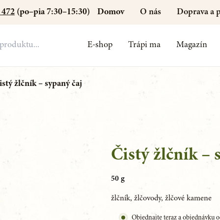
Domov
O nás
Doprava a p
 472
(po–pia 7:30–15:30)
E-shop
Trápi ma
Magazín
istý žlčník – sypaný čaj
Čistý žlčník – 
50 g
žlčník, žlčovody, žlčové kamene
Objednajte teraz a objednávku o