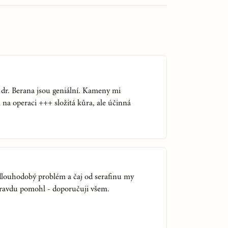
 dr. Berana jsou geniální. Kameny mi
 na operaci +++ složitá kůra, ale účinná
louhodobý problém a čaj od serafinu my
pravdu pomohl - doporučuji všem.