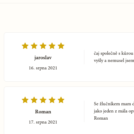
e
čaj společně s kůrou
 lyžičky karlovarskej soli,
jaroslav
vyšly a nemusel jsem
. Raňajkujeme kávu, mlieko
16. srpna 2021
kej soli a to isté, čo na
ej kaše z hrubej krupice.
Se žlučníkem mam d
 prvý teplý obklad z kvetov
jako jeden z mála o
Roman
bklady sa striedajú po desiatich
Roman
sú veľkosti 20 x 50 cm naplnené
17. srpna 2021
iny pečeňovej tak, aby zasiahli
me asi 2 hodiny.