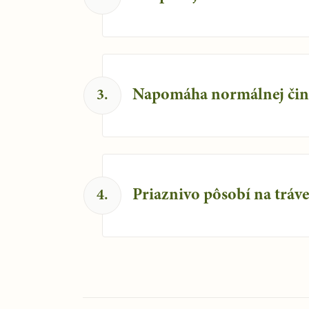
Napomáha normálnej činn
3
.
Priaznivo pôsobí na tráve
4
.