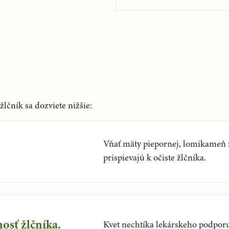
lčník sa dozviete nižšie:
Vňať mäty piepornej, lomikameň zr
prispievajú k očiste žlčníka.
osť žlčníka.
Kvet nechtíka lekárskeho podporu