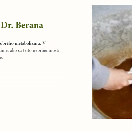
UDr. Berana
obrého metabolizmu
. V
me, ako sa tejto nepríjemnosti
e.
ja