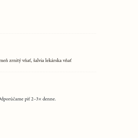
meň zrnitý vňať, šalvia lekárska vňať
 Odporúčame piť 2–3× denne.