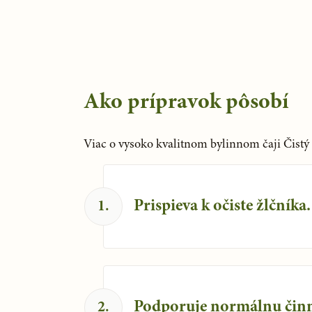
Ako prípravok pôsobí
Viac o vysoko kvalitnom bylinnom čaji Čistý ž
Prispieva k očiste žlčníka.
1
.
Podporuje normálnu činn
2
.