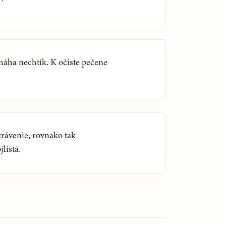
áha nechtík. K očiste pečene
trávenie, rovnako tak
listá.