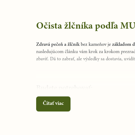
Očista žlčníka podľa M
Zdravá pečeň a žlčník
bez kameňov je
základom d
nasledujúcom článku vám krok za krokom prezradí
zbaviť. Dá to zabrať, ale výsledky sa dostavia, uvidít
Budete potrebovať:
Čítať viac
200g prvotriedneho panenského olivového ole
250 g kvetu rumančeka
500 g ľanového semienka
3 litre mlieka