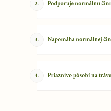
Podporuje normálnu činn
2
.
Napomáha normálnej činn
3
.
Priaznivo pôsobí na tráve
4
.