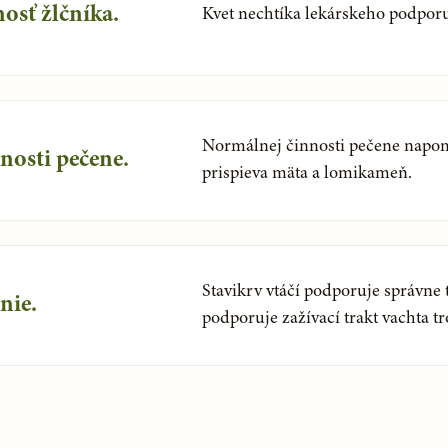
osť žlčníka.
Kvet nechtíka lekárskeho podporu
Normálnej činnosti pečene napom
osti pečene.
prispieva mäta a lomikameň.
Stavikrv vtáčí podporuje správne 
nie.
podporuje zažívací trakt vachta tro