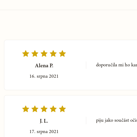
karlovarskej soli, vypijeme ¼
e kávu, mlieko alebo čaj a suchý
arskej soli a to isté čo na
doporučila mi ho k
Alena P.
ej kaše z hrubej krupice.
16. srpna 2021
žíme prvý teplý obklad z kvetov
h. Obklady sa striedajú po
ká sú veľkosti 20 x 50 cm
anu do krajiny pečeňovej tak,
lady prikladáme asi 2 hodiny.
piju jako součást oči
J. L.
17. srpna 2021