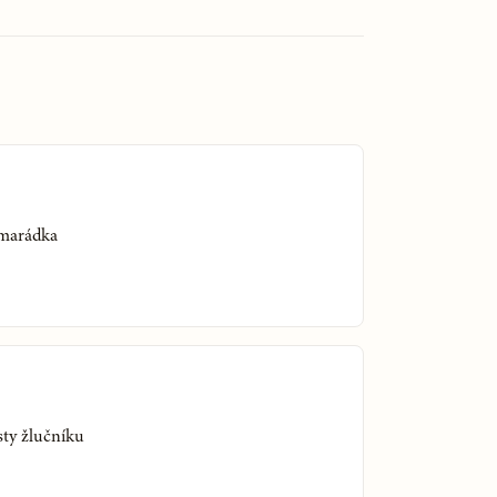
amarádka
sty žlučníku