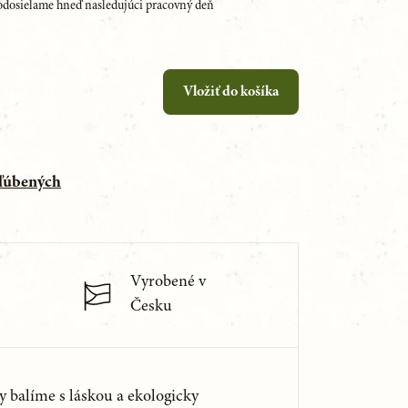
dosielame hneď nasledujúci pracovný deň
Vložiť do košíka
bľúbených
Vyrobené v
Česku
y balíme s láskou a ekologicky