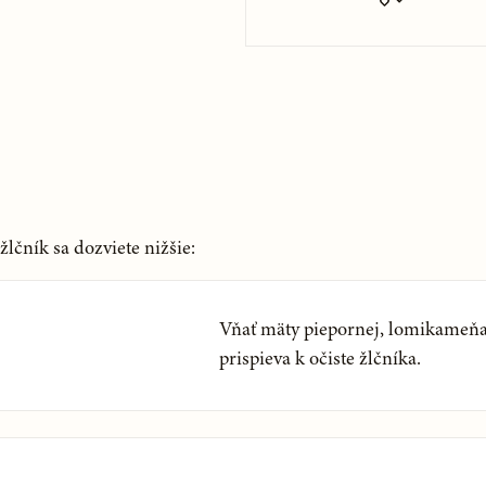
lčník sa dozviete nižšie:
Vňať mäty piepornej, lomikameňa 
prispieva k očiste žlčníka.