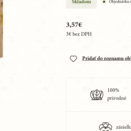
Skladom
Objednávku o
3,57€
3€
bez DPH
Pridať do zoznamu o
100%
prírodné
zásielk