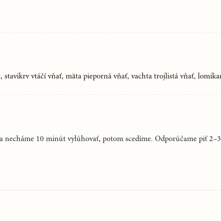
inu. V tejto dobe odchádzajú
ajčiť, najlepšie ich zaspať.
si 3 kávové lyžičky karlovarskej
 5. a 9. hodinou. Sú mäkké,
behu liečby nevychádzame von,
, stavikrv vtáčí vňať, mäta pieporná vňať, vachta trojlistá vňať, lomika
delená. Kamienky väčšinou
okiaľ sa stolica nedostaví, je
tko bez obáv.
dy a necháme 10 minút vylúhovať, potom scedíme. Odporúčame piť 2–
4 dní piť bylinný čaj Čistý