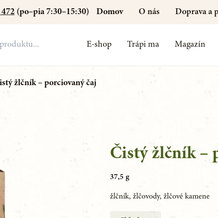
Domov
O nás
Doprava a p
 472
(po–pia 7:30–15:30)
E-shop
Trápi ma
Magazín
istý žlčník – porciovaný čaj
Čistý žlčník –
37,5 g
žlčník, žlčovody, žlčové kamene