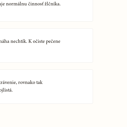
je normálnu činnosť žlčníka.
áha nechtík. K očiste pečene
trávenie, rovnako tak
jlistá.