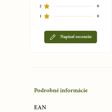
Deň druhý
2
0
Vstaneme opäť o 5 hodine a opakujeme to, čo prvý
1
0
Pred 12. hodinou zjeme opäť väčšie množstvo kaše 
nemastiť, nesladiť). V kašovitej stolici začínajú v
Napísať recenziu
O 13.45 opäť ľahneme do tepla a o 14.00 hodine z
namletého ľanového semienka uvareného v mlieku 
udržuje prilievaním mlieka. Horúca kaša sa dáva 
paráku. Obklady sa striedajú po dvadsiatich minúta
spredu a ležíme stále na pravom boku.
Obklady končia o 17.00 hod. Potom vypijeme 1/3 z
v kľude ležať na pravom boku bez rozprávania a poh
vypije o 17.30 a zvyšok o 18.00 hod. Ak máte probl
Podrobné informácie
tomu olizovať citrón ako ochranu proti zvracaniu.
Potom je potrebné podložiť si nohy tak, aby boli vy
EAN