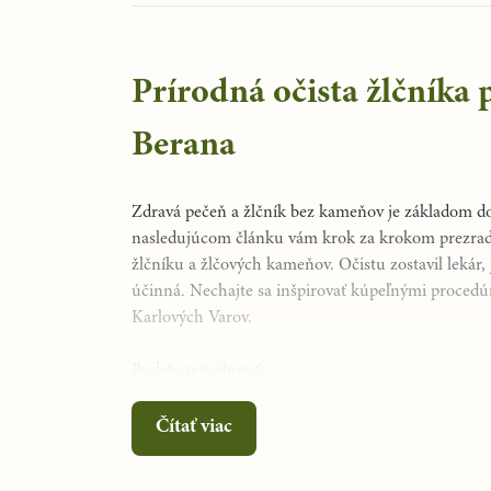
Prírodná očista žlčníka
Berana
Zdravá pečeň a žlčník bez kameňov je základom 
nasledujúcom článku vám krok za krokom prezradím
žlčníku a žlčových kameňov. Očistu zostavil lekár,
účinná. Nechajte sa inšpirovať kúpeľnými procedú
Karlových Varov.
Budete potrebovať:
200g prvotriedneho panenského olivového oleja
250 g kvetu harmančeka (obklad)
Čítať viac
500 g ľanového semienka (obklad)
3 litre mlieka, ideálne
bezlaktózové