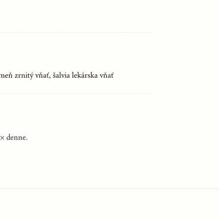
meň zrnitý vňať, šalvia lekárska vňať
3× denne.