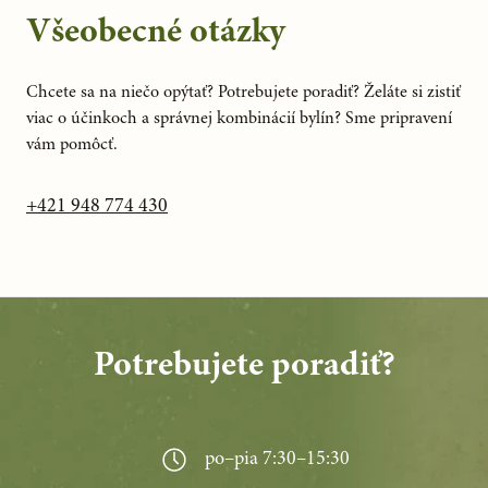
Všeobecné otázky
Chcete sa na niečo opýtať? Potrebujete poradiť? Želáte si zistiť
viac o účinkoch a správnej kombinácií bylín? Sme pripravení
vám pomôcť.
+421 948 774 430
Potrebujete poradiť?
po–pia 7:30–15:30