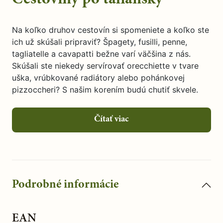
Na koľko druhov cestovín si spomeniete a koľko ste
ich už skúšali pripraviť? Špagety, fusilli, penne,
tagliatelle a cavapatti bežne varí väčšina z nás.
Skúšali ste niekedy servírovať orecchiette v tvare
uška, vrúbkované radiátory alebo pohánkovej
pizzoccheri? S našim korením budú chutiť skvele.
Čítať viac
Podrobné informácie
EAN