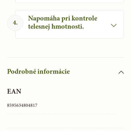
Prispieva aj k normálnemu fungovaniu
dýchacieho systému.
Napomáha pri kontrole
4
.
telesnej hmotnosti.
Aníz napomáha aj prirodzenej kontrole
telesnej hmotnosti.
Podrobné informácie
EAN
8595634804817