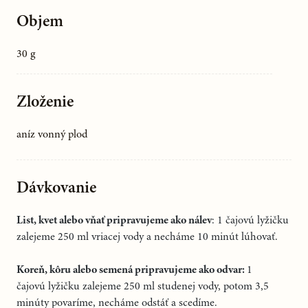
Objem
30 g
Zloženie
aníz vonný plod
Dávkovanie
List, kvet alebo vňať pripravujeme ako nálev
:
1 čajovú
lyžičku
zalejeme 250 ml vriacej vody a necháme 10 minút lúhovať.
Koreň, kôru alebo semená pripravujeme ako odvar:
1
čajovú
lyžičku zalejeme 250 ml studenej vody, potom 3,5
minúty povaríme, necháme odstáť
a scedíme.