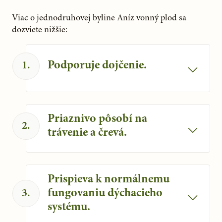
Viac o jednodruhovej byline Aníz vonný plod sa 
dozviete nižšie:
Podporuje dojčenie.
1
.
Plod anízu vonného podporuje
prirodzené dojčenie.
Priaznivo pôsobí na
2
.
trávenie a črevá.
Aníz sa podieľa aj na normálnom trávení
a činnosti črevného traktu.
Prispieva k normálnemu
fungovaniu dýchacieho
3
.
systému.