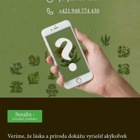
+421 948 774 430
Veríme, že láska a príroda dokážu vyriešiť akýkoľvek