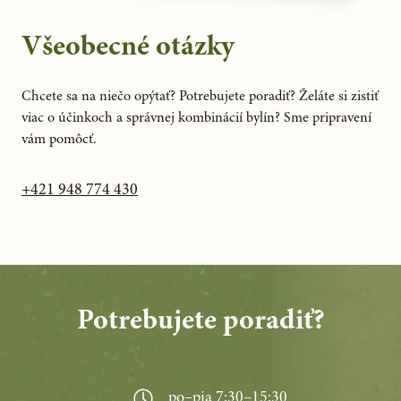
Všeobecné otázky
Chcete sa na niečo opýtať? Potrebujete poradiť? Želáte si zistiť
viac o účinkoch a správnej kombinácií bylín? Sme pripravení
vám pomôcť.
+421 948 774 430
Potrebujete poradiť?
po–pia 7:30–15:30