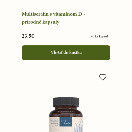
Multiserafin s vitamínom D -
prírodné kapsuly
23,5€
90 ks kapsúl
Vložiť do košíka