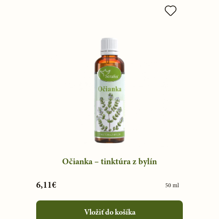
Očianka – tinktúra z bylín
6,11€
50 ml
Vložiť do košíka