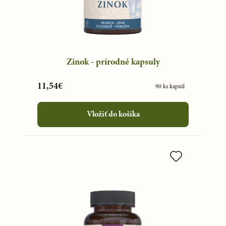
Zinok - prírodné kapsuly
11,54€
90 ks kapsúl
Vložiť do košíka