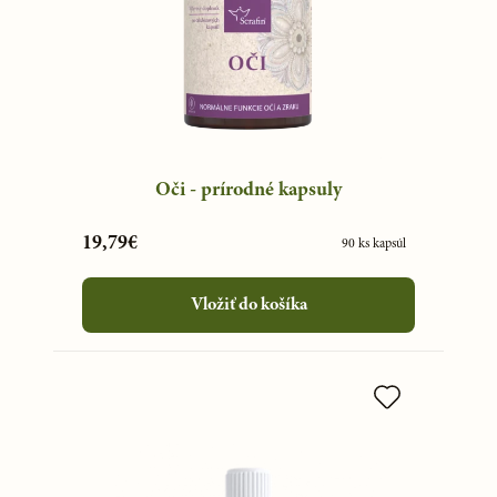
Oči - prírodné kapsuly
19,79€
90 ks kapsúl
Vložiť do košíka