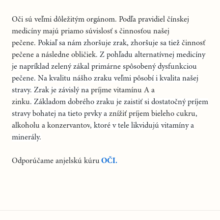
Oči sú veľmi dôležitým orgánom. Podľa pravidiel čínskej
medicíny majú priamo súvislosť s činnosťou našej
pečene.
Pokiaľ sa nám zhoršuje zrak, zhoršuje sa tiež
činnosť
pečene a následne obličiek
. Z pohľadu alternatívnej medicíny
je napríklad zelený zákal primárne spôsobený dysfunkciou
pečene.
Na kvalitu nášho zraku veľmi pôsobí i kvalita našej
stravy. Zrak je závislý na
príjme vitamínu A a
zinku
.
Základom dobrého zraku je zaistiť si dostatočný príjem
stravy bohatej na tieto prvky a
znížiť príjem bieleho cukru
,
alkoholu a konzervantov
, ktoré v tele likvidujú vitamíny a
minerály.
Odporúčame anjelskú kúru
OČI.