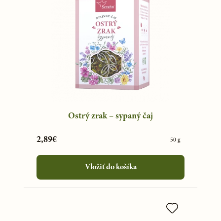
Ostrý zrak – sypaný čaj
2,89€
50 g
Vložiť do košíka