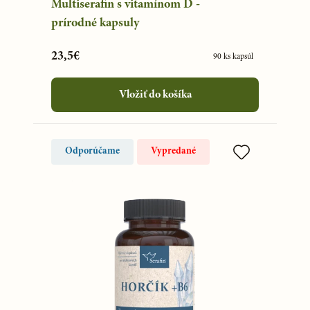
Multiserafin s vitamínom D -
prírodné kapsuly
23,5€
90 ks kapsúl
Vložiť do košíka
Odporúčame
Vypredané