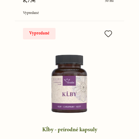
8,75€
50 ml
Vypredané
Vypredané
Kĺby - prírodné kapsuly