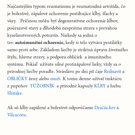
Najčastejším typom reumatizmu je reumatoidná artritída, čo
je bolestivé, zápalové ochorenie postihujíce kĺby, šľachy a
väzy.
Príčinou môžu byť
degeneratívne ochorenie kĺbov,
poúrazové stavy
a dlhodobá
nesprávna strava
s prevahou
kyselinotvorných potravín. Niekedy sa jedná o
tzv.
autoimunitné
ochorenie,
kedy si telo vytvára protilátky
samo proti sebe.
Základom liečby je striktná
úprava životného
štylu
, hlavne stravy, a
podpora obličiek a imunitného
systému
. Pokiaľ užívate silné protizápalové lieky, vždy sa o
prírodnej liečby poraďte.
Striedavo po dni piť čaje
Rednavit
a
OBLIČKY
ženy alebo
muži
.
K tomu denne užívať tinktúru
z pupeňov
TÚŽOBNÍK
a prírodné kapsuly
KĹBY
a hubu
Shitake
.
Ak sú kĺby zapálené a bolestivé odporúčame
Dračiu krv
a
Vilcacoru
.