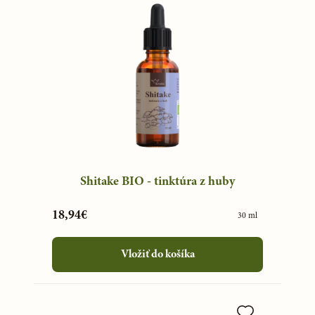
Shitake BIO - tinktúra z huby
18,94€
30 ml
Vložiť do košíka