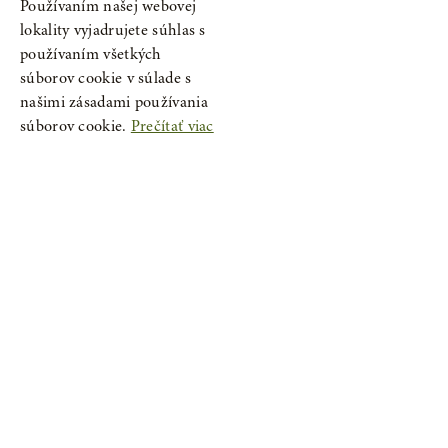
Používaním našej webovej
lokality vyjadrujete súhlas s
Túžobník – tinktúra z pupeňov
používaním všetkých
súborov cookie v súlade s
7,76€
50 ml
našimi zásadami používania
súborov cookie.
Prečítať viac
Vložiť do košíka
Nevyhnutne potrebné
Výkonnosť
Cielenie
Funkcie
Neklasifikované
Vypredané
Nevyhnutne potrebné
Výkonnosť
Cielenie
Funkcie
Neklasifikované