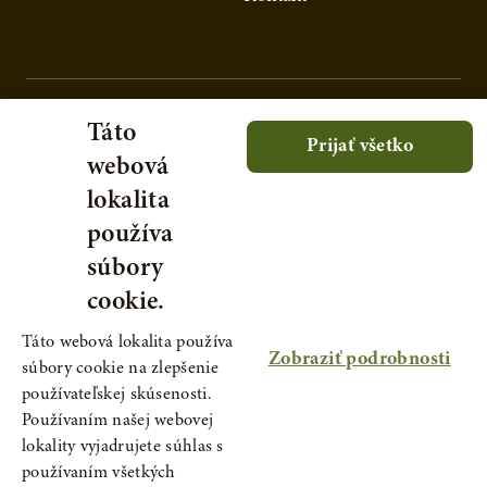
Táto
Prijať všetko
webová
lokalita
používa
súbory
cookie.
Táto webová lokalita používa
Zobraziť podrobnosti
súbory cookie na zlepšenie
používateľskej skúsenosti.
Používaním našej webovej
lokality vyjadrujete súhlas s
© 2021 Serafin - prírodné produkty, s.r.o., IČ:
používaním všetkých