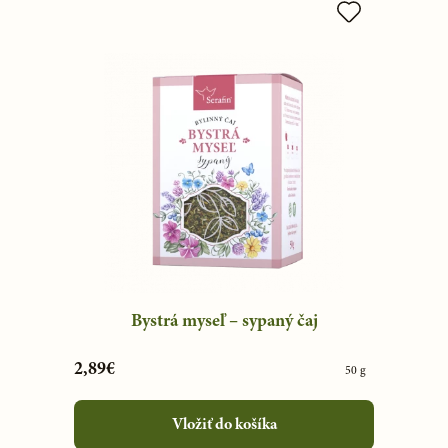
Bystrá myseľ – sypaný čaj
2,89€
50 g
Vložiť do košíka