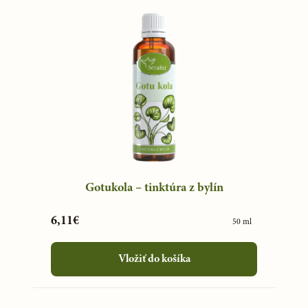
Gotukola – tinktúra z bylín
6,11€
50 ml
Vložiť do košíka