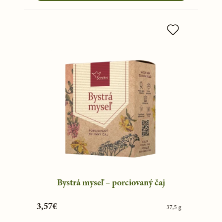
Bystrá myseľ – porciovaný čaj
3,57€
37,5 g