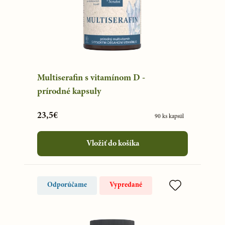
Multiserafin s vitamínom D -
prírodné kapsuly
23,5€
90 ks kapsúl
Vložiť do košíka
Odporúčame
Vypredané