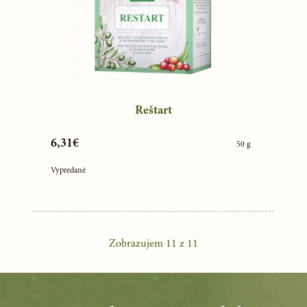
Reštart
6,31€
50 g
Vypredané
Zobrazujem
11
z
11