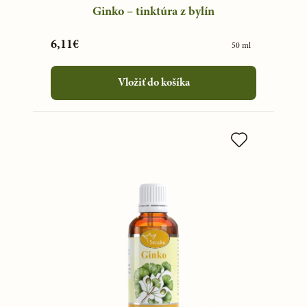
Ginko – tinktúra z bylín
6,11€
50 ml
Vložiť do košíka