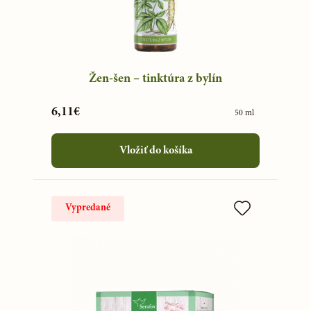
Žen-šen – tinktúra z bylín
6,11€
50 ml
Vložiť do košíka
Vypredané