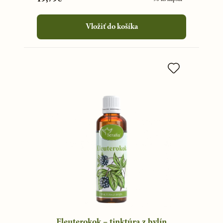
Vložiť do košíka
Eleuterokok – tinktúra z bylín