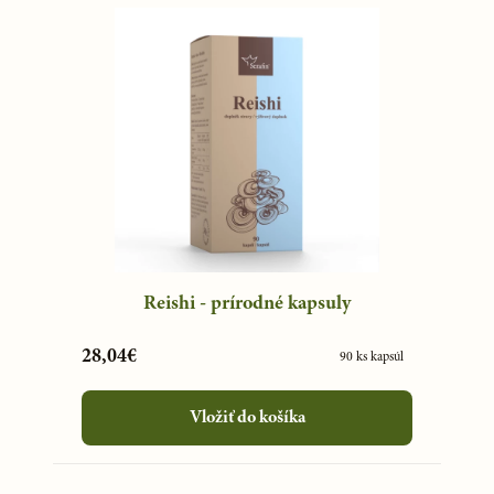
Reishi - prírodné kapsuly
28,04€
90 ks kapsúl
Vložiť do košíka