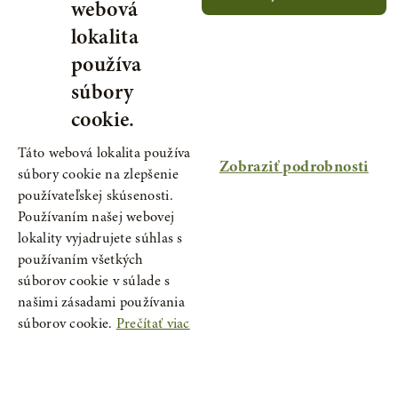
webová
lokalita
Cholesterin – zmes z pupeňov
používa
8,75€
50 ml
súbory
cookie.
Vypredané
Táto webová lokalita používa
Zobraziť podrobnosti
súbory cookie na zlepšenie
používateľskej skúsenosti.
Používaním našej webovej
lokality vyjadrujete súhlas s
používaním všetkých
súborov cookie v súlade s
našimi zásadami používania
súborov cookie.
Prečítať viac
Nevyhnutne potrebné
Výkonnosť