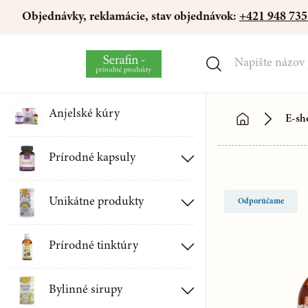
Objednávky, reklamácie, stav objednávok:
+421 948 735
Anjelské kúry
E-sh
Prírodné kapsuly
Kapsuly s obsahom z medicinálnych húb
Unikátne produkty
Odporúčame
Zdravotné kapsuly
Ústne spreje SERAFIN
Prírodné tinktúry
Jednodruhové kapsuly
Tinktúry z húb
Bylinné sirupy
Minerály a vitamíny