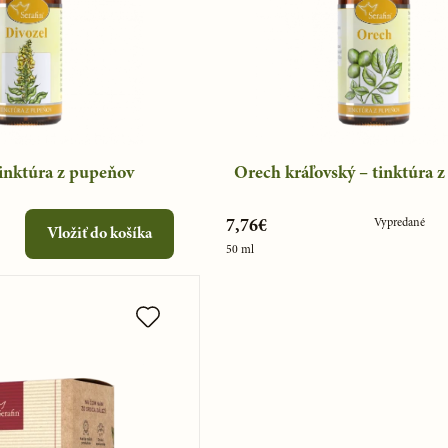
tinktúra z pupeňov
Orech kráľovský – tinktúra 
Vypredané
7,76€
Vložiť do košíka
50 ml