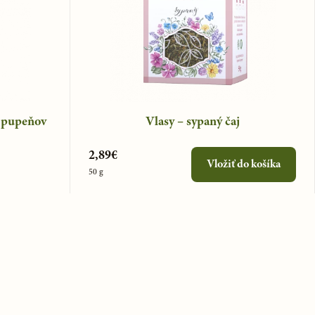
z pupeňov
Vlasy – sypaný čaj
2,89€
Vložiť do košíka
50 g