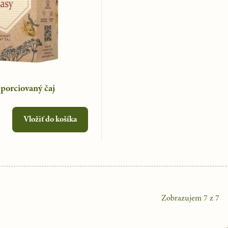
 porciovaný čaj
Vložiť do košíka
Zobrazujem
7
z
7