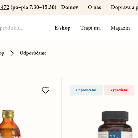
Domov
O nás
Doprava a p
 472
(po–pia 7:30–15:30)
E-shop
Trápi ma
Magazín
op
Odporúčame
Odporúčame
Vypredané