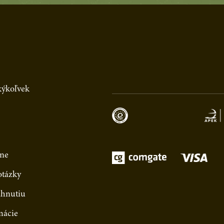
akýkoľvek
ne
otázky
ahnutiu
mácie