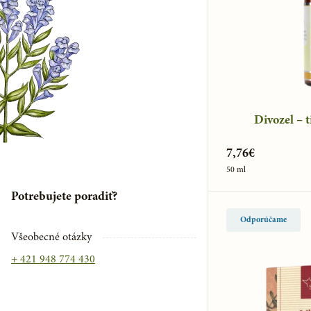
Darčekové sady bio korenia
Chioská masticha a kozmetika
Telové sviečky
Nobilis Tilia
Divozel – 
7,76€
50 ml
Potrebujete poradiť?
Odporúčame
Všeobecné otázky
+ 421 948 774 430