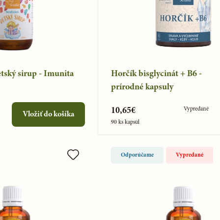
tský sirup - Imunita
Horčík bisglycinát + B6 -
prírodné kapsuly
Vypredané
10,65€
Vložiť do košíka
90 ks kapsúl
Odporúčame
Vypredané