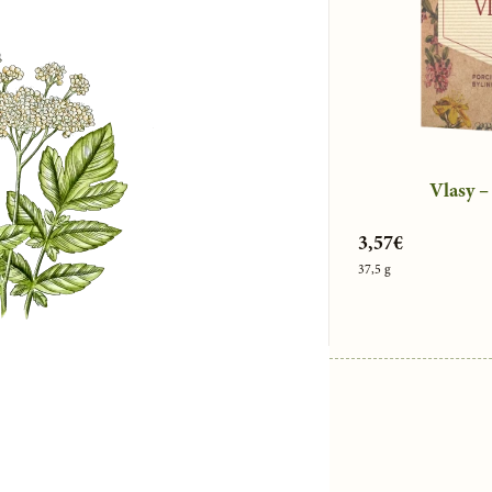
Vlasy –
3,57€
37,5 g