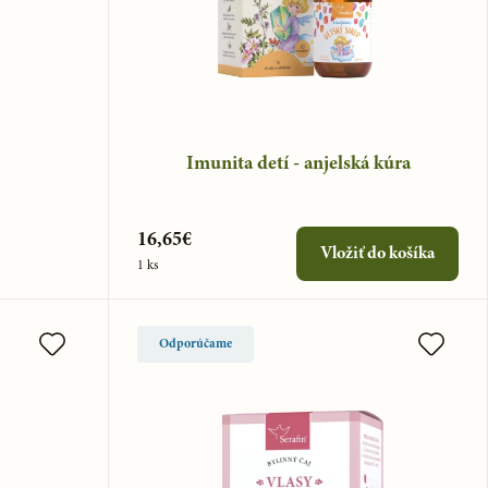
Imunita detí - anjelská kúra
16,65€
Vložiť do košíka
1 ks
Odporúčame