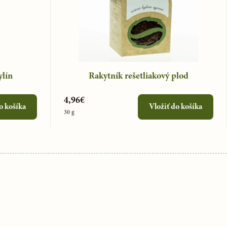
ylín
Rakytník rešetliakový plod
4,96€
o košíka
Vložiť do košíka
30 g