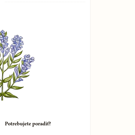
Omega
Kvetnaté lúky
Zmesi BIO korenie
Prípravky Energy
Darčekové sady bio korenia
Chioská masticha a kozmetika
Telové sviečky
Nobilis Tilia
Potrebujete poradiť?