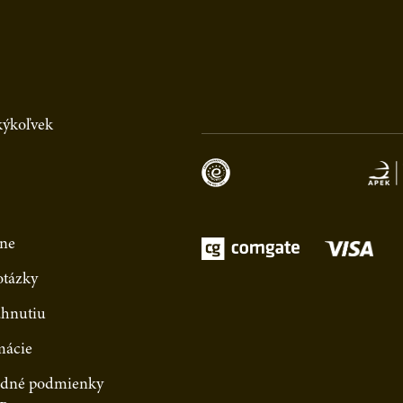
akýkoľvek
ne
otázky
ahnutiu
mácie
dné podmienky