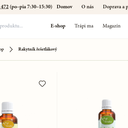
Domov
O nás
Doprava a p
 472
(po–pia 7:30–15:30)
E-shop
Trápi ma
Magazín
op
Rakytník řešetlákový