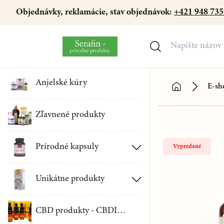
Objednávky, reklamácie, stav objednávok:
+421 948 735
Anjelské kúry
E-sh
Zľavnené produkty
Prírodné kapsuly
Vypredané
Kapsuly s obsahom z medicinálnych húb
Unikátne produkty
Zdravotné kapsuly
Ústne spreje SERAFIN
CBD produkty - CBDICAL
Jednodruhové kapsuly