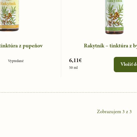
tinktúra z pupeňov
Rakytník – tinktúra z b
6,11€
Vypredané
Vložiť d
50 ml
Zobrazujem
3
z
3