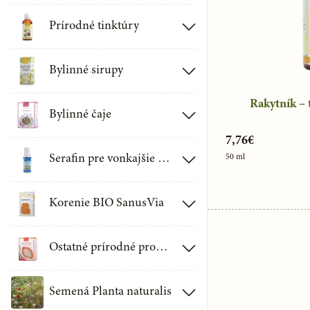
Prírodné tinktúry
Minerály a vitamíny
Životný štýl
Tinktúry z húb
Bylinné sirupy
Tinktúry z pupeňov
Rakytník – 
Sirupy
Bylinné čaje
Pupeňové zmesi
7,76€
Čajové koncentráty
Detské čaje
Serafin pre vonkajšie použitie
50 ml
Bylinné tinktúry
Sypané bylinné čaje
Špeciálne tinktúry
Serafin aromaterapia
Korenie BIO SanusVia
Špeciálne čaje
Soli prírodné
Ostatné prírodné produkty
Porciované bylinné čaje
Detské BIO korenie
Jednodruhové byliny
Produkty mesiaca
Semená Planta naturalis
Jednodruhové BIO korenie